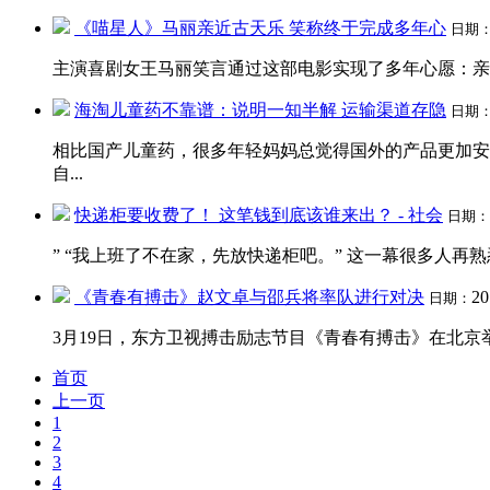
《喵星人》马丽亲近古天乐 笑称终于完成多年心
日期
主演喜剧女王马丽笑言通过这部电影实现了多年心愿：亲到
海淘儿童药不靠谱：说明一知半解 运输渠道存隐
日期
相比国产儿童药，很多年轻妈妈总觉得国外的产品更加安
自...
快递柜要收费了！ 这笔钱到底该谁来出？ - 社会
日期：
” “我上班了不在家，先放快递柜吧。” 这一幕很多人再
《青春有搏击》赵文卓与邵兵将率队进行对决
20
日期：
3月19日，东方卫视搏击励志节目《青春有搏击》在北京
首页
上一页
1
2
3
4