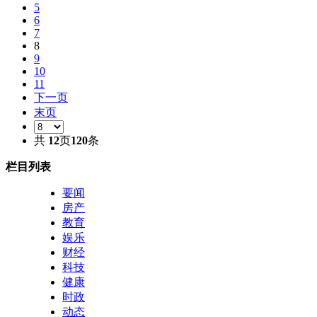
5
6
7
8
9
10
11
下一页
末页
共
12
页
120
条
栏目列表
要闻
房产
教育
娱乐
财经
科技
健康
时政
动态