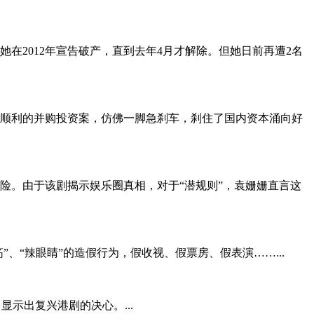
在2012年宣告破产，直到去年4月才解除。但她日前再遭2名
太顺利的并购投资案，仿佛一脚急刹车，刹住了国内资本涌向好
险。由于该剧揭示娱乐圈真相，对于“潜规则”，袁姗姗直言这
、“辣眼睛”的造假行为，假收视、假票房、假表演……...
示出复兴港剧的决心。...