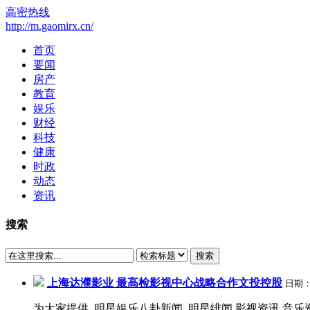
高密热线
http://m.gaomirx.cn/
首页
要闻
房产
教育
娱乐
财经
科技
健康
时政
动态
资讯
搜索
搜索
上海达濮影业 最高检影视中心战略合作文投控股
日期
为大家提供, 明星娱乐八卦新闻, 明星绯闻,影视资讯,音乐资讯