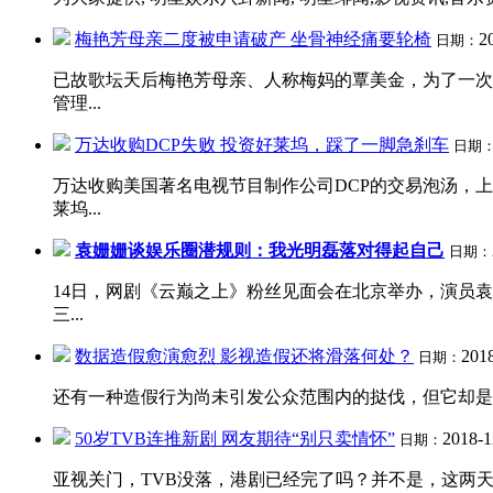
梅艳芳母亲二度被申请破产 坐骨神经痛要轮椅
2
日期：
已故歌坛天后梅艳芳母亲、人称梅妈的覃美金，为了一次
管理...
万达收购DCP失败 投资好莱坞，踩了一脚急刹车
日期
万达收购美国著名电视节目制作公司DCP的交易泡汤，
莱坞...
袁姗姗谈娱乐圈潜规则：我光明磊落对得起自己
日期：
14日，网剧《云巅之上》粉丝见面会在北京举办，演员
三...
数据造假愈演愈烈 影视造假还将滑落何处？
2018
日期：
还有一种造假行为尚未引发公众范围内的挞伐，但它却是关
50岁TVB连推新剧 网友期待“别只卖情怀”
2018-1
日期：
亚视关门，TVB没落，港剧已经完了吗？并不是，这两天